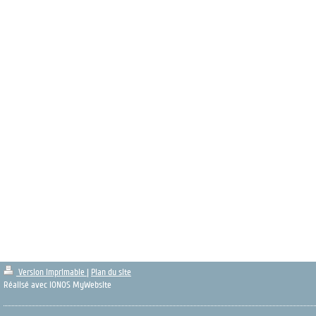
Version imprimable
|
Plan du site
Réalisé avec IONOS MyWebsite