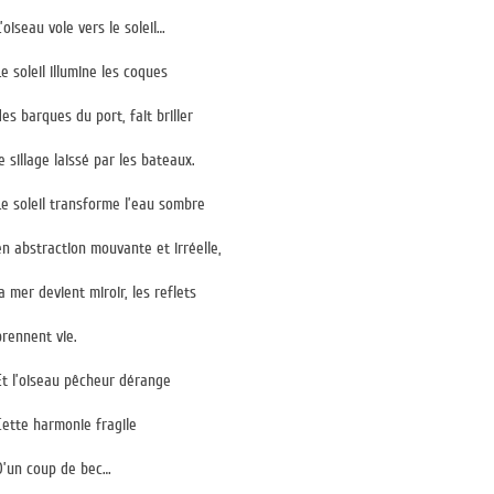
L’oiseau vole vers le soleil…
Le soleil illumine les coques
des barques du port, fait briller
le sillage laissé par les bateaux.
Le soleil transforme l’eau sombre
en abstraction mouvante et irréelle,
la mer devient miroir, les reflets
prennent vie.
Et l’oiseau pêcheur dérange
Cette harmonie fragile
D’un coup de bec…