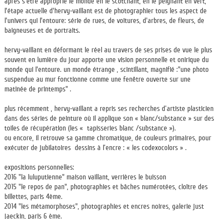
aprés s'être approprié le monde en le scotchant, en le peignant en vert,
l'étape actuelle d'hervy-vaillant est de photographier tous les aspect de
l'univers qui l'entoure: série de rues, de voitures, d'arbres, de fleurs, de
baigneuses et de portraits.
hervy-vaillant en déformant le réel au travers de ses prises de vue le plus
souvent en lumière du jour apporte une vision personnelle et onirique du
monde qui l'entoure. un monde étrange , scintillant, magnifié :"une photo
suspendue au mur fonctionne comme une fenêtre ouverte sur une
matinée de printemps" .
plus récemment , hervy-vaillant a repris ses recherches d’artiste plasticien
dans des séries de peinture où il applique son « blanc/substance » sur des
toiles de récupération (les « tapisseries blanc /substance »).
ou encore, il retrouve sa gamme chromatique, de couleurs primaires, pour
exécuter de jubilatoires dessins à l’encre : « les codexocolors » .
expositions personnelles:
2016 "la luluputienne" maison vaillant, verrières le buisson
2015 "le repos de pan", photographies et bâches numérotées, cloître des
billettes, paris 4ème.
2014 "les métamorphoses", photographies et encres noires, galerie just
jaeckin, paris 6 ème.