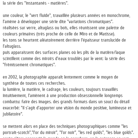
la série des "instantanés - matières".
une couleur, le "vert fluide", travaillée plusieurs années en monochrome,
l'amène à développer une série dite "variations chromatiques".
réalisées sur verre, altuglass ou bois, elles réunissent une palette de
couleurs primaires (trés proche de celle de Miro et de Matisse).
les tons se heurtent aléatoirement derrière l'épaisseur translucide de
l'altuglass.
puis apparaissent des surfaces planes où les plis de la matière/laque
scintillent comme des miroirs d'eaux troublés par le vent: la série des
"frémissement chromatiques".
en 2002, la photographie apparaît lentement comme le moyen de
synthèse de toutes ces recherches.
la lumière, la matière, le cadrage, les couleurs, toujours travaillés
intuitivement, l'amènent à une production obsessionnelle longtemps
combattu: faire des images. des grands formats dans un souci du détail
exacerbé: "il s'agit d'apporter une vision du monde positive, lumineuse et
jubilatoire".
se mettent alors en place des techniques photographiques comme "les
portrait-scotch","l'or du miroir", "l'or noir", "les red golds", "les blue golds".