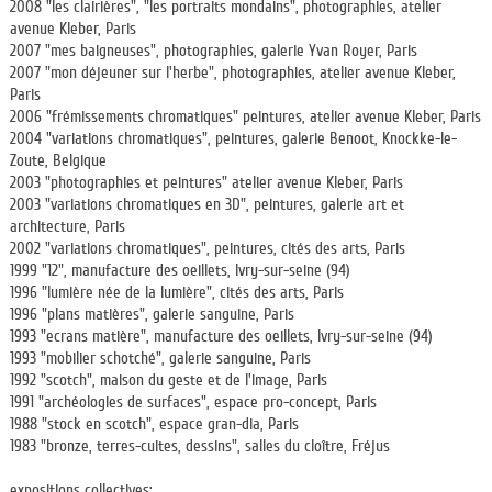
2008 "les clairières", "les portraits mondains", photographies, atelier
avenue Kleber, Paris
2007 "mes baigneuses", photographies, galerie Yvan Royer, Paris
2007 "mon déjeuner sur l'herbe", photographies, atelier avenue Kleber,
Paris
2006 "frémissements chromatiques" peintures, atelier avenue Kleber, Paris
2004 "variations chromatiques", peintures, galerie Benoot, Knockke-le-
Zoute, Belgique
2003 "photographies et peintures" atelier avenue Kleber, Paris
2003 "variations chromatiques en 3D", peintures, galerie art et
architecture, Paris
2002 "variations chromatiques", peintures, cités des arts, Paris
1999 "12", manufacture des oeillets, Ivry-sur-seine (94)
1996 "lumière née de la lumière", cités des arts, Paris
1996 "plans matières", galerie sanguine, Paris
1993 "ecrans matière", manufacture des oeillets, Ivry-sur-seine (94)
1993 "mobilier schotché", galerie sanguine, Paris
1992 "scotch", maison du geste et de l'image, Paris
1991 "archéologies de surfaces", espace pro-concept, Paris
1988 "stock en scotch", espace gran-dia, Paris
1983 "bronze, terres-cuites, dessins", salles du cloître, Fréjus
expositions collectives: