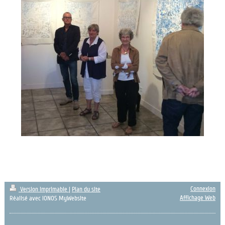
Connexion
Version imprimable
|
Plan du site
Affichage Web
Réalisé avec IONOS MyWebsite