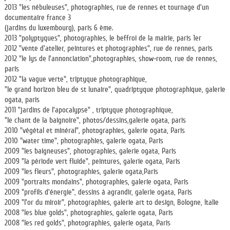
2013 "les nébuleuses", photographies, rue de rennes et tournage d'un
documentaire france 3
(jardins du luxembourg), paris 6 ème.
2013 "polyptyques", photographies, le beffroi de la mairie, paris 1er
2012 "vente d'atelier, peintures et photographies", rue de rennes, paris
2012 "le lys de l'annonciation",photographies, show-room, rue de rennes,
paris
2012 "la vague verte", triptyque photographique,
"le grand horizon bleu de st lunaire", quadriptyque photographique, galerie
ogata, paris
2011 "jardins de l'apocalypse" , triptyque photographique,
"le chant de la baignoire", photos/dessins,galerie ogata, paris
2010 "végétal et minéral", photographies, galerie ogata, Paris
2010 "water time", photographies, galerie ogata, Paris
2009 "les baigneuses", photographies, galerie ogata, Paris
2009 "la période vert fluide", peintures, galerie ogata, Paris
2009 "les fleurs", photographies, galerie ogata,Paris
2009 "portraits mondains", photographies, galerie ogata, Paris
2009 "profils d'énergie", dessins à agrandir, galerie ogata, Paris
2009 "l'or du miroir", photographies, galerie art to design, Bologne, Italie
2008 "les blue golds", photographies, galerie ogata, Paris
2008 "les red golds", photographies, galerie ogata, Paris