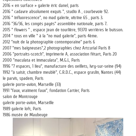
2016 « en surface » galerie éric danel, paris
2016 " cadavre absolument exquis ", studio A , courbevoie 92.
2016 " influorescence", no mad galerie, vitrine 65 , paris 3.
2016 "36/36, les congés payés" assemblée nationale, paris 7.
2015 " flowers " , espace jean de tourlière, 91370 verrières le buisson.
2014 " tous en ville " à la "no mad galerie", paris 4ème.
2012 "nuit de la photographie contemporaine" paris 6
2007 "mes baigneuses",2 photographies chez Artcurial Paris 8
2006 "portraits-scotch", imprimerie A, association fêtart, Paris 20
2000 "maculata et immaculata", M.G.I., Paris
1996 "7 espaces, 1 lieu", manufacture des oeillets, Ivry-sur-seine (94)
1992 "à saisir, chambre meublé", C.R.D.C., espace graslin, Nantes (44)
le parvis, spadem, Paris
galerie porte-avion, Marseille (33)
1991 "faux, vraiment faux", fondation Cartier, Paris
salon de Montrouge
galerie porte-avion, Marseille
1989 galerie loft, Paris
1986 musée de Maubeuge