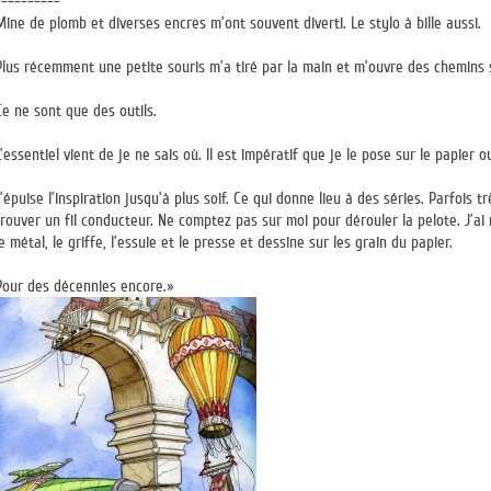
----------
Mine de plomb et diverses encres m’ont souvent diverti. Le stylo à bille aussi.
Plus récemment une petite souris m’a tiré par la main et m’ouvre des chemins s
Ce ne sont que des outils.
L’essentiel vient de je ne sais où. Il est impératif que je le pose sur le papier ou
J’épuise l’inspiration jusqu’à plus soif. Ce qui donne lieu à des séries. Parfois t
trouver un fil conducteur. Ne comptez pas sur moi pour dérouler la pelote. J’ai m
le métal, le griffe, l’essuie et le presse et dessine sur les grain du papier.
Pour des décennies encore.»