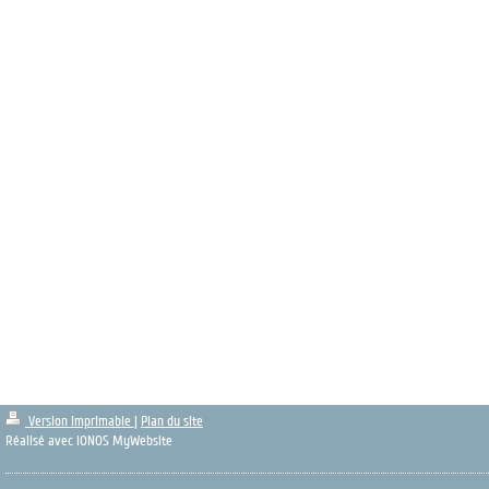
Version imprimable
|
Plan du site
Réalisé avec IONOS MyWebsite