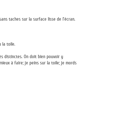
ans taches sur la surface lisse de l’écran.
 la toile.
rès distinctes. On doit bien pouvoir y
ieux à faire; je peins sur la toile; je mords