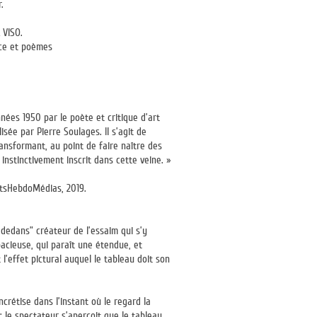
.
 VISO.
ace et poèmes
ées 1950 par le poète et critique d’art
sée par Pierre Soulages. Il s’agit de
ransformant, au point de faire naître des
nstinctivement inscrit dans cette veine. »
rtsHebdoMédias, 2019.
 dedans” créateur de l’essaim qui s’y
pacieuse, qui paraît une étendue, et
l’effet pictural auquel le tableau doit son
crétise dans l’instant où le regard la
: le spectateur s’aperçoit que le tableau