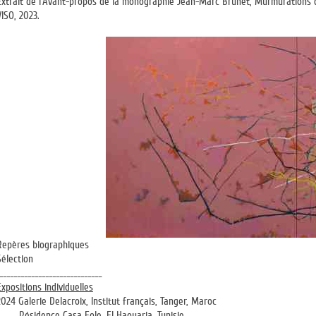
Extrait de l’Avant-propos de la monographie Jean-Marc Brunet, Murmurations de
VISO, 2023.
Repères biographiques
Sélection
_____________________________
Expositions individuelles
2024 Galerie Delacroix, Institut français, Tanger, Maroc
Résidence Casa Eole, El Haouaria, Tunisie