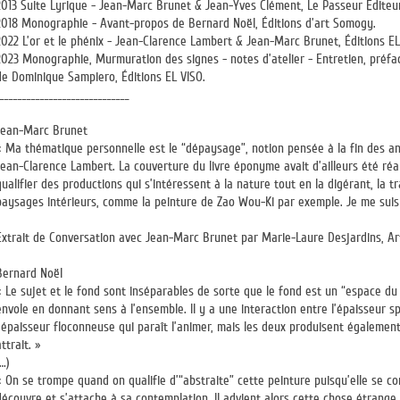
2013 Suite Lyrique - Jean-Marc Brunet & Jean-Yves Clément, Le Passeur Éditeur
2018 Monographie - Avant-propos de Bernard Noël, Éditions d’art Somogy.
2022 L’or et le phénix - Jean-Clarence Lambert & Jean-Marc Brunet, Éditions EL
2023 Monographie, Murmuration des signes - notes d’atelier - Entretien, préf
de Dominique Sampiero, Éditions EL VISO.
_____________________________
Jean-Marc Brunet
« Ma thématique personnelle est le “dépaysage”, notion pensée à la fin des ann
Jean-Clarence Lambert. La couverture du livre éponyme avait d’ailleurs été réali
qualifier des productions qui s’intéressent à la nature tout en la digérant, la t
paysages intérieurs, comme la peinture de Zao Wou-Ki par exemple. Je me suis i
Extrait de Conversation avec Jean-Marc Brunet par Marie-Laure Desjardins, A
Bernard Noël
« Le sujet et le fond sont inséparables de sorte que le fond est un “espace du
envole en donnant sens à l’ensemble. Il y a une interaction entre l’épaisseur s
l’épaisseur floconneuse qui paraît l’animer, mais les deux produisent également 
attrait. »
(…)
« On se trompe quand on qualifie d’“abstraite” cette peinture puisqu’elle se con
découvre et s’attache à sa contemplation. Il advient alors cette chose étrange 