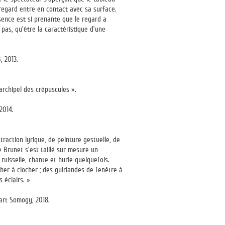
 regard entre en contact avec sa surface.
sence est si prenante que le regard a
e pas, qu’être la caractéristique d’une
, 2013.
archipel des crépuscules ».
2014.
straction lyrique, de peinture gestuelle, de
e Brunet s’est taillé sur mesure un
 ruisselle, chante et hurle quelquefois.
her à clocher ; des guirlandes de fenêtre à
 éclairs. »
’art Somogy, 2018.