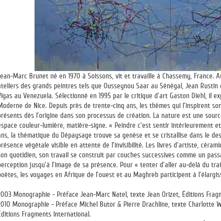
Jean-Marc Brunet né en 1970 à Soissons, vit et travaille à Chassemy, France. A
ateliers des grands peintres tels que Ousseynou Saar au Sénégal, Jean Rustin 
Vigas au Venezuela. Sélectionné en 1995 par le critique d’art Gaston Diehl, il 
Moderne de Nice. Depuis près de trente-cinq ans, les thèmes qui l’inspirent sont
présents dès l’origine dans son processus de création. La nature est une sour
espace couleur-lumière, matière-signe. « Peindre c’est sentir intérieurement 
ans, la thématique du Dépaysage trouve sa genèse et se cristallise dans le dess
présence végétale visible en attente de l’invisibilité. Les livres d’artiste, cé
son quotidien, son travail se construit par couches successives comme un pas
perception jusqu’à l’image de sa présence. Pour « tenter d’aller au-delà du trai
poètes, les voyages en Afrique de l’ouest et au Maghreb participent à l’élargi
2003 Monographie - Préface Jean-Marc Natel, texte Jean Orizet, Éditions Frag
2010 Monographie - Préface Michel Butor & Pierre Drachline, texte Charlotte W
Éditions Fragments International.