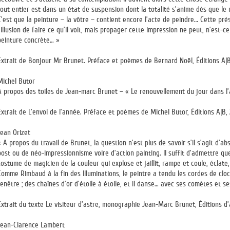
tout entier est dans un état de suspension dont la totalité s’anime dès que le
C’est que la peinture – la vôtre – contient encore l’acte de peindre… Cette pré
l’illusion de faire ce qu’il voit, mais propager cette impression ne peut, n’est-c
peinture concrète… »
Extrait de Bonjour Mr Brunet. Préface et poèmes de Bernard Noël, Éditions A|B
Michel Butor
A propos des toiles de Jean-marc Brunet – « Le renouvellement du jour dans l’
Extrait de L’envol de l’année. Préface et poèmes de Michel Butor, Éditions A|B, 
Jean Orizet
« A propos du travail de Brunet, la question n’est plus de savoir s’il s’agit d’ab
post ou de néo-impressionnisme voire d’action painting. Il suffit d’admettre qu
costume de magicien de la couleur qui explose et jaillit, rampe et coule, éclate,
Comme Rimbaud à la fin des Illuminations, le peintre a tendu les cordes de cloc
fenêtre ; des chaînes d’or d’étoile à étoile, et il danse… avec ses comètes et ses
Extrait du texte Le visiteur d’astre, monographie Jean-Marc Brunet, Éditions d
Jean-Clarence Lambert