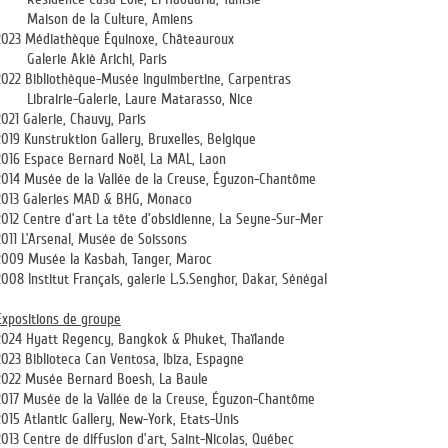
Maison de la Culture, Amiens
2023 Médiathèque Équinoxe, Châteauroux
Galerie Akiè Arichi, Paris
2022 Bibliothèque-Musée Inguimbertine, Carpentras
Librairie-Galerie, Laure Matarasso, Nice
2021 Galerie, Chauvy, Paris
2019 Kunstruktion Gallery, Bruxelles, Belgique
2016 Espace Bernard Noël, La MAL, Laon
2014 Musée de la Vallée de la Creuse, Éguzon-Chantôme
2013 Galeries MAD & BHG, Monaco
2012 Centre d’art La tête d’obsidienne, La Seyne-Sur-Mer
2011 L’Arsenal, Musée de Soissons
2009 Musée la Kasbah, Tanger, Maroc
2008 Institut Français, galerie L.S.Senghor, Dakar, Sénégal
Expositions de groupe
2024 Hyatt Regency, Bangkok & Phuket, Thaïlande
2023 Biblioteca Can Ventosa, Ibiza, Espagne
2022 Musée Bernard Boesh, La Baule
2017 Musée de la Vallée de la Creuse, Éguzon-Chantôme
2015 Atlantic Gallery, New-York, Etats-Unis
2013 Centre de diffusion d’art, Saint-Nicolas, Québec