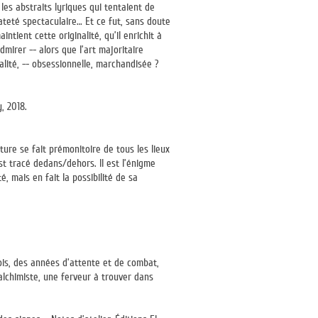
es abstraits lyriques qui tentaient de
iateté spectaculaire… Et ce fut, sans doute
ntient cette originalité, qu’il enrichit à
irer -- alors que l’art majoritaire
alité, -- obsessionnelle, marchandisée ?
, 2018.
ture se fait prémonitoire de tous les lieux
st tracé dedans/dehors. Il est l’énigme
é, mais en fait la possibilité de sa
ois, des années d’attente et de combat,
’alchimiste, une ferveur à trouver dans