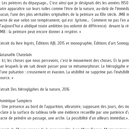
« Les peintres du dépaysage… C’est ainsi que je désignais dès les années 1950 l
faire apparaître sur leurs toiles comme l’être de la nature, au-delà de l’imméd
aucun, l’une des plus véritables originalités de la peinture au XXe siècle. JMB mai
perte de vue selon son tempérament, qui est lyrisme… Comment ne pas l’en adm
d’aujourd’hui a abdiqué toute ambition (ou volonté de différence) devant la ré
JMB : la peinture peut encore donner à respirer. »
Extrait du livre Ingrès, Éditions A|B, 2015 et monographie, Éditions d’art Somogy
Natanaële Chatelain
« Ici, les choses que nous percevons, c’est le mouvement des choses. Et la pein
par lesquels la vie sait devoir passer pour se métamorphoser. Le hiéroglyphe e
d’une pulsation : creusement et évasion. La visibilité ne supprime pas l’invisibilit
source. »
Extrait Des hiéroglyphes de la nature, 2016
Dominique Sampiero
« Une présence au bord de l’apparition, vibratoire, supposant des jours, des m
éclate à la surface du tableau telle une évidence recueillie par une patience d
l’acte de peindre un passage, une arche. La possibilité d’un ailleurs immédiat.».