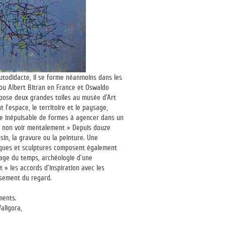
utodidacte, il se forme néanmoins dans les
ou Albert Bitran en France et Oswaldo
expose deux grandes toiles au musée d’Art
 l’espace, le territoire et le paysage,
ce inépuisable de formes à agencer dans un
et non voir mentalement » Depuis douze
in, la gravure ou la peinture. Une
ramiques et sculptures composent également
sage du temps, archéologie d’une
t » les accords d’inspiration avec les
ssement du regard.
ments.
aligora,