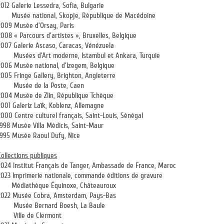
2012 Galerie Lessedra, Sofia, Bulgarie
Musée national, Skopje, République de Macédoine
2009 Musée d’Orsay, Paris
2008 « Parcours d’artistes », Bruxelles, Belgique
2007 Galerie Ascaso, Caracas, Vénézuela
Musées d’Art moderne, Istambul et Ankara, Turquie
2006 Musée national, d’Izegem, Belgique
2005 Fringe Gallery, Brighton, Angleterre
Musée de la Poste, Caen
2004 Musée de Zlin, République Tchèque
2001 Galeriz Laïk, Koblenz, Allemagne
2000 Centre culturel français, Saint-Louis, Sénégal
1998 Musée Villa Médicis, Saint-Maur
1995 Musée Raoul Dufy, Nice
Collections publiques
2024 Institut Français de Tanger, Ambassade de France, Maroc
2023 Imprimerie nationale, commande éditions de gravure
Médiathèque Équinoxe, Châteauroux
2022 Musée Cobra, Amsterdam, Pays-Bas
Musée Bernard Boesh, La Baule
Ville de Clermont