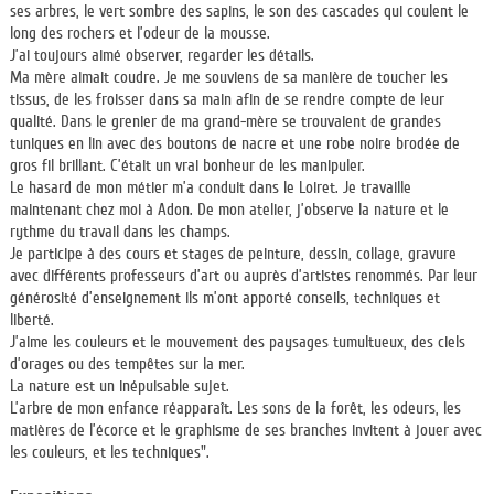
ses arbres, le vert sombre des sapins, le son des cascades qui coulent le
long des rochers et l’odeur de la mousse.
J’ai toujours aimé observer, regarder les détails.
Ma mère aimait coudre. Je me souviens de sa manière de toucher les
tissus, de les froisser dans sa main afin de se rendre compte de leur
qualité. Dans le grenier de ma grand-mère se trouvaient de grandes
tuniques en lin avec des boutons de nacre et une robe noire brodée de
gros fil brillant. C’était un vrai bonheur de les manipuler.
Le hasard de mon métier m’a conduit dans le Loiret. Je travaille
maintenant chez moi à Adon. De mon atelier, j’observe la nature et le
rythme du travail dans les champs.
Je participe à des cours et stages de peinture, dessin, collage, gravure
avec différents professeurs d’art ou auprès d’artistes renommés. Par leur
générosité d’enseignement ils m’ont apporté conseils, techniques et
liberté.
J’aime les couleurs et le mouvement des paysages tumultueux, des ciels
d’orages ou des tempêtes sur la mer.
La nature est un inépuisable sujet.
L’arbre de mon enfance réapparaît. Les sons de la forêt, les odeurs, les
matières de l’écorce et le graphisme de ses branches invitent à jouer avec
les couleurs, et les techniques".