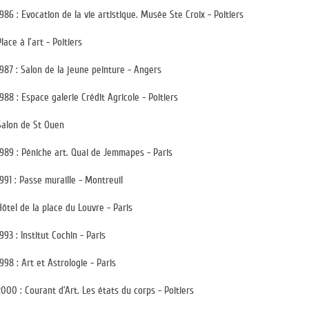
1986 : Evocation de la vie artistique. Musée Ste Croix - Poitiers
Place à l’art - Poitiers
1987 : Salon de la jeune peinture - Angers
1988 : Espace galerie Crédit Agricole - Poitiers
Salon de St Ouen
1989 : Péniche art. Quai de Jemmapes - Paris
1991 : Passe muraille - Montreuil
Hôtel de la place du Louvre - Paris
1993 : Institut Cochin - Paris
1998 : Art et Astrologie - Paris
2000 : Courant d’Art. Les états du corps - Poitiers