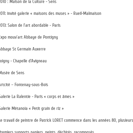
2010 : Maison de la Culture - Sens
2011: invité galerie « maisons des muses » - Rueil-Malmaison
2013: Salon de l’art abordable - Paris
Expo mouv’art Abbaye de Pontigny
Abbaye St Germain Auxerre
Joigny - Chapelle d’Avigneau
Musée de Sens
Artcité – Fontenay-sous-Bois
Galerie La Ralentie - Paris « corps et âmes »
Galerie Métanoia « Petit grain de riz »
Le travail de peintre de Patrick LORET commence dans les années 80, plusieur
Premiers supports papiers, peints, déchirés, recomposés.