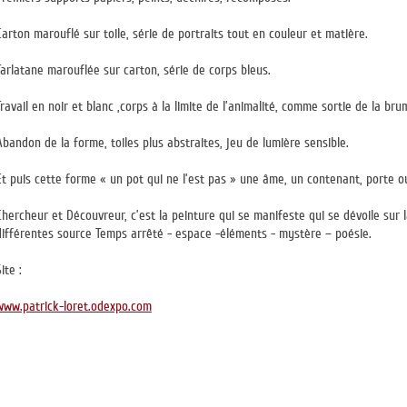
Carton marouflé sur toile, série de portraits tout en couleur et matière.
Tarlatane marouflée sur carton, série de corps bleus.
Travail en noir et blanc ,corps à la limite de l’animalité, comme sortie de la bru
Abandon de la forme, toiles plus abstraites, jeu de lumière sensible.
Et puis cette forme « un pot qui ne l’est pas » une âme, un contenant, porte ou
Chercheur et Découvreur, c’est la peinture qui se manifeste qui se dévoile sur 
différentes source Temps arrêté - espace -éléments - mystère – poésie.
ite :
www.patrick-loret.odexpo.com