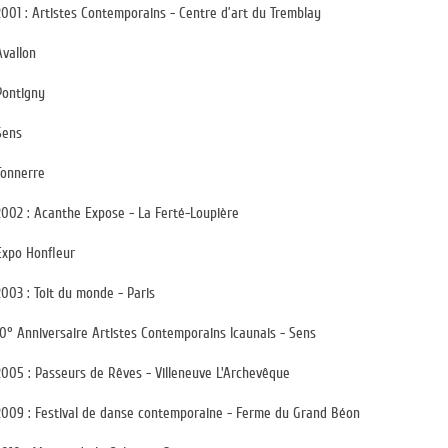
2001 : Artistes Contemporains - Centre d’art du Tremblay
Avallon
Pontigny
Sens
Tonnerre
2002 : Acanthe Expose - La Ferté-Loupière
Expo Honﬂeur
2003 : Toit du monde - Paris
10° Anniversaire Artistes Contemporains Icaunais - Sens
2005 : Passeurs de Rêves - Villeneuve L'Archevêque
2009 : Festival de danse contemporaine - Ferme du Grand Béon