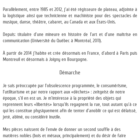
Parallèlement, entre 1985 et 2012, j’ai été régisseure de plateau, adjointe à
la logistique ainsi que technicienne et machiniste pour des spectacles de
musique, danse, théâtre, cabaret, au Canada et aux États-Unis.
Depuis: titulaire d’une mineure en histoire de l’art et d’une maîtrise en
communication (Université du Québec à Montréal, 2011).
À partir de 2014 j’habite et crée désormais en France, d’abord à Paris puis
Montreuil et désormais à Joigny en Bourgogne.
Démarche
Je suis préoccupée par l’obsolescence programmée, le consumérisme,
l’utilitarisme et par notre rapport aux «déchets» : zeitgeist de notre
époque, s’il en est un. Je m’intéresse à la propriété des objets qui
reprennent leurs «libertés» lorsqu’ils regagnent la rue, tout autant qu’à ce
qui les constitue physiquement afin de tenter d’anoblir ce qui est délaissé,
jeté, abîmé, ou considéré inutile.
Mes pièces naissent de l’envie de donner un second souffle à des
matières nobles (bois et métaux, principalement) et du désir de faire