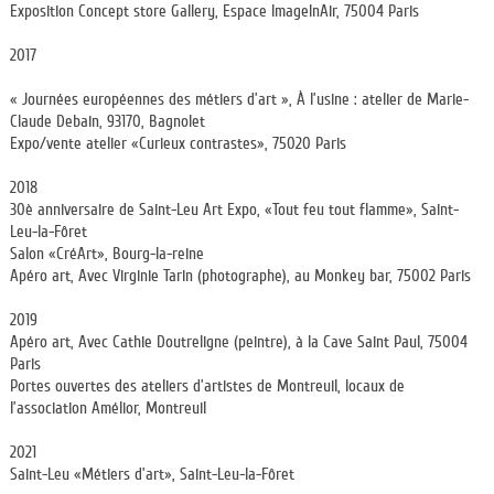
Exposition Concept store Gallery, Espace ImageInAir, 75004 Paris
2017
« Journées européennes des métiers d’art », À l’usine : atelier de Marie-
Claude Debain, 93170, Bagnolet
Expo/vente atelier «Curieux contrastes», 75020 Paris
2018
30è anniversaire de Saint-Leu Art Expo, «Tout feu tout flamme», Saint-
Leu-la-Fôret
Salon «CréArt», Bourg-la-reine
Apéro art, Avec Virginie Tarin (photographe), au Monkey bar, 75002 Paris
2019
Apéro art, Avec Cathie Doutreligne (peintre), à la Cave Saint Paul, 75004
Paris
Portes ouvertes des ateliers d’artistes de Montreuil, locaux de
l’association Amélior, Montreuil
2021
Saint-Leu «Métiers d’art», Saint-Leu-la-Fôret