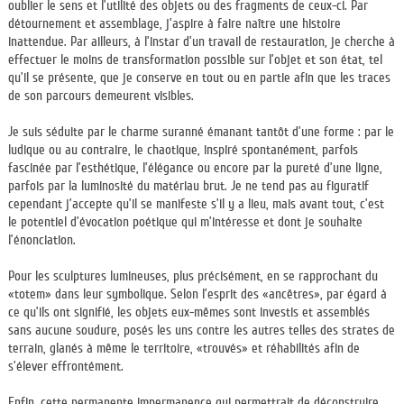
oublier le sens et l’utilité des objets ou des fragments de ceux-ci. Par
détournement et assemblage, j’aspire à faire naître une histoire
inattendue. Par ailleurs, à l’instar d’un travail de restauration, je cherche à
effectuer le moins de transformation possible sur l’objet et son état, tel
qu’il se présente, que je conserve en tout ou en partie afin que les traces
de son parcours demeurent visibles.
Je suis séduite par le charme suranné émanant tantôt d’une forme : par le
ludique ou au contraire, le chaotique, inspiré spontanément, parfois
fascinée par l’esthétique, l’élégance ou encore par la pureté d’une ligne,
parfois par la luminosité du matériau brut. Je ne tend pas au figuratif
cependant j’accepte qu’il se manifeste s’il y a lieu, mais avant tout, c’est
le potentiel d’évocation poétique qui m’intéresse et dont je souhaite
l’énonciation.
Pour les sculptures lumineuses, plus précisément, en se rapprochant du
«totem» dans leur symbolique. Selon l’esprit des «ancêtres», par égard à
ce qu’ils ont signifié, les objets eux-mêmes sont investis et assemblés
sans aucune soudure, posés les uns contre les autres telles des strates de
terrain, glanés à même le territoire, «trouvés» et réhabilités afin de
s’élever effrontément.
Enfin, cette permanente impermanence qui permettrait de déconstruire