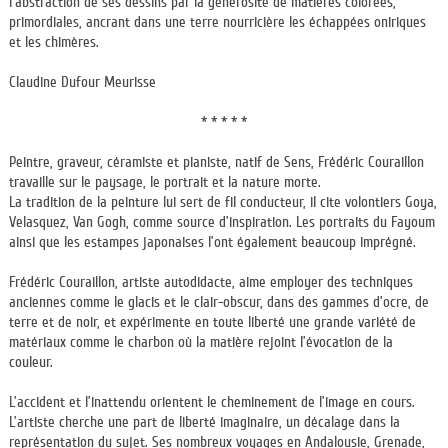
l’abstraction de ses dessins par la générosité de matières colorées,
primordiales, ancrant dans une terre nourricière les échappées oniriques
et les chimères.
Claudine Dufour Meurisse
* * * * *
Peintre, graveur, céramiste et pianiste, natif de Sens, Frédéric Couraillon
travaille sur le paysage, le portrait et la nature morte.​
La tradition de la peinture lui sert de fil conducteur, il cite volontiers Goya,
Velasquez, Van Gogh, comme source d’inspiration. Les portraits du Fayoum
ainsi que les estampes japonaises l’ont également beaucoup imprégné.
Frédéric Couraillon, artiste autodidacte, aime employer des techniques
anciennes comme le glacis et le clair-obscur, dans des gammes d’ocre, de
terre et de noir, et expérimente en toute liberté une grande variété de
matériaux comme le charbon où la matière rejoint l’évocation de la
couleur.
L’accident et l’inattendu orientent le cheminement de l’image en cours.
L’artiste cherche une part de liberté imaginaire, un décalage dans la
représentation du sujet. Ses nombreux voyages en Andalousie, Grenade,