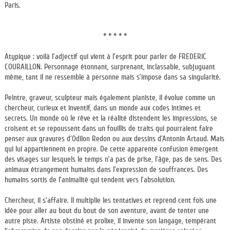
Paris.
* * * * *
Atypique : voilà l’adjectif qui vient à l’esprit pour parler de FREDERIC
COURAILLON. Personnage étonnant, surprenant, inclassable, subjuguant
même, tant il ne ressemble à personne mais s’impose dans sa singularité.
Peintre, graveur, sculpteur mais également pianiste, il évolue comme un
chercheur, curieux et inventif, dans un monde aux codes intimes et
secrets. Un monde où le rêve et la réalité distendent les impressions, se
croisent et se repoussent dans un fouillis de traits qui pourraient faire
penser aux gravures d’Odilon Redon ou aux dessins d’Antonin Artaud. Mais
qui lui appartiennent en propre. De cette apparente confusion émergent
des visages sur lesquels le temps n’a pas de prise, l’âge, pas de sens. Des
animaux étrangement humains dans l’expression de souffrances. Des
humains sortis de l’animalité qui tendent vers l’absolution.
Chercheur, il s’affaire. Il multiplie les tentatives et reprend cent fois une
idée pour aller au bout du bout de son aventure, avant de tenter une
autre piste. Artiste obstiné et prolixe, il invente son langage, tempérant