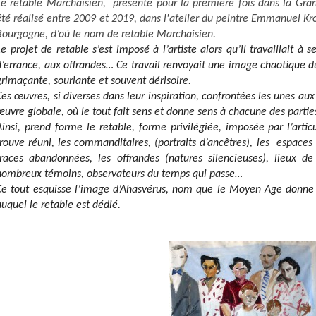
Le retable Marchaisien, présenté pour la première fois dans la Gran
été réalisé entre 2009 et 2019, dans l'atelier du peintre Emmanuel Kro
Bourgogne, d’où le nom de retable Marchaisien.
Le projet de retable s’est imposé à l’artiste alors qu’il travaillait à 
d’errance, aux offrandes… Ce travail renvoyait une image chaotique du
grimaçante, souriante et souvent dérisoire.
Ces œuvres, si diverses dans leur inspiration, confrontées les unes au
œuvre globale, où le tout fait sens et donne sens à chacune des partie
Ainsi, prend forme le retable, forme privilégiée, imposée par l’artic
trouve réuni, les commanditaires, (portraits d’ancêtres), les espaces 
traces abandonnées, les offrandes (natures silencieuses), lieux de
nombreux témoins, observateurs du temps qui passe…
Ce tout esquisse l’image d’Ahasvérus, nom que le Moyen Age donne à
auquel le retable est dédié.